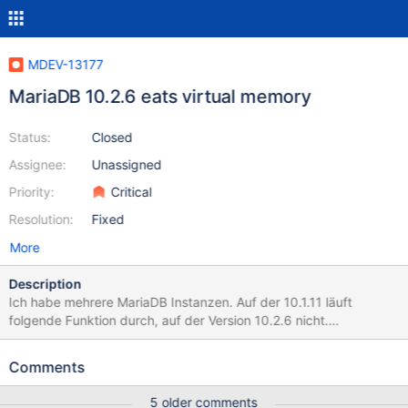
MDEV-13177
MariaDB 10.2.6 eats virtual memory
Status:
Closed
Assignee:
Unassigned
Priority:
Critical
Resolution:
Fixed
More
Description
Ich habe mehrere MariaDB Instanzen. Auf der 10.1.11 läuft
folgende Funktion durch, auf der Version 10.2.6 nicht.
Fehlermeldung: SQL Fehler (5) nicht genügend Speicher. Ich rufe
eine Prozedur auf, in der folgendes SELECT enthalten ist -
Comments
eingebettet in einem INPUT Statement, welches ich hier
weglasse. Das SELECT alleine läuft bereits nicht durch: SELECT
5 older comments