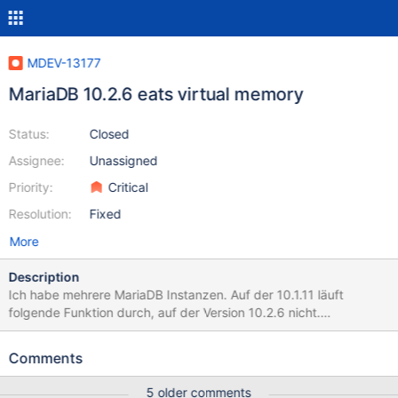
MDEV-13177
MariaDB 10.2.6 eats virtual memory
Status:
Closed
Assignee:
Unassigned
Priority:
Critical
Resolution:
Fixed
More
Description
Ich habe mehrere MariaDB Instanzen. Auf der 10.1.11 läuft
folgende Funktion durch, auf der Version 10.2.6 nicht.
Fehlermeldung: SQL Fehler (5) nicht genügend Speicher. Ich rufe
eine Prozedur auf, in der folgendes SELECT enthalten ist -
Comments
eingebettet in einem INPUT Statement, welches ich hier
weglasse. Das SELECT alleine läuft bereits nicht durch: SELECT
5 older comments