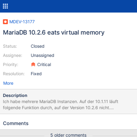
MDEV-13177
MariaDB 10.2.6 eats virtual memory
Status:
Closed
Assignee:
Unassigned
Priority:
Critical
Resolution:
Fixed
More
Description
Ich habe mehrere MariaDB Instanzen. Auf der 10.1.11 läuft
folgende Funktion durch, auf der Version 10.2.6 nicht.
Fehlermeldung: SQL Fehler (5) nicht genügend Speicher. Ich rufe
eine Prozedur auf, in der folgendes SELECT enthalten ist -
Comments
eingebettet in einem INPUT Statement, welches ich hier
weglasse. Das SELECT alleine läuft bereits nicht durch: SELECT
5 older comments