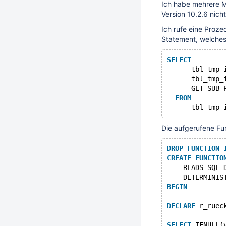
Ich habe mehrere Ma
Version 10.2.6 nich
Ich rufe eine Proze
Statement, welches 
SELECT
      tbl_tmp_
      tbl_tmp_
      GET_SUB_
FROM
Die aufgerufene Funk
DROP
FUNCTION
CREATE
FUNCTIO
    READS SQL 
    DETERMINIS
BEGIN
DECLARE
 r_ruec
SELECT
 IFNULL(