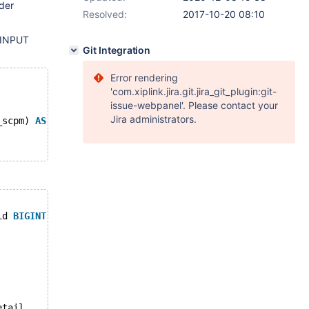
 der
Resolved:
2017-10-20 08:10
m INPUT
Git Integration
Error rendering
'com.xiplink.jira.git.jira_git_plugin:git-
issue-webpanel'. Please contact your
Jira administrators.
_scpm) 
AS
 `sub_portfolio`
id 
BIGINT
(20)) 
RETURNS
varchar
(50) CHARSET utf8 
COLLATE
 
etail