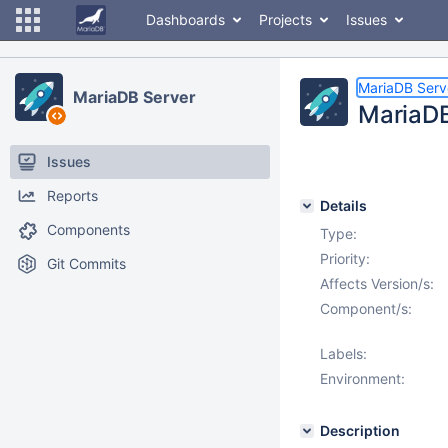
Dashboards
Projects
Issues
MariaDB Serv
MariaDB Server
MariaDB
Issues
Reports
Details
Components
Type:
Priority:
Git Commits
Affects Version/s:
Component/s:
Labels:
Environment:
Description