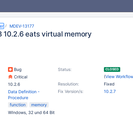
er
MDEV-13177
 10.2.6 eats virtual memory
Bug
Status:
CLOSED
(
View Workflo
Critical
Resolution:
Fixed
10.2.6
Fix Version/s:
10.2.7
Data Definition -
Procedure
function
memory
WIndows, 32 und 64 Bit