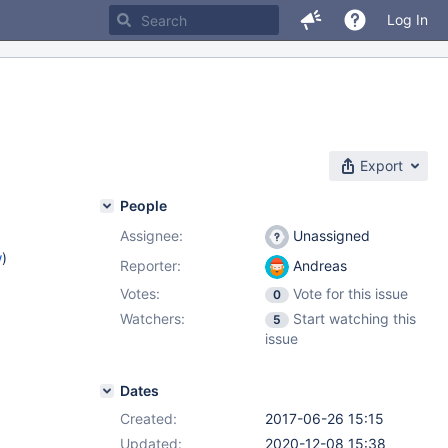
Log In
Export
People
Assignee:
Unassigned
w
)
Reporter:
Andreas
Votes:
Vote for this issue
0
Watchers:
Start watching this
5
issue
Dates
Created:
2017-06-26 15:15
Updated:
2020-12-08 15:38