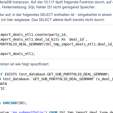
riaDB Instanzen. Auf der 10.1.11 läuft folgende Funktion durch, auf
t. Fehlermeldung: SQL Fehler (5) nicht genügend Speicher.
dur auf, in der folgendes SELECT enthalten ist - eingebettet in eine
ich hier weglasse. Das SELECT alleine läuft bereits nicht durch:
import_deals_etl1.counterparty_id,
import_deals_etl1.deal_id_kits 
AS
 `deal_id`,
PORTFOLIO_DEAL_GERMANY(tbl_tmp_import_deals_etl1.deal_id
tion ist wie folgt spezifiziert:
IF
 EXISTS test_database.GET_SUB_PORTFOLIO_DEAL_GERMANY;
N
 test_database.`GET_SUB_PORTFOLIO_DEAL_GERMANY`(v_deal_
DATA
TIC
k 
VARCHAR
(50);
value,
'no subportfolio'
) 
FROM
 tbl_tmp_import_deal_type_d