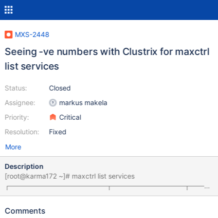
MXS-2448
Seeing -ve numbers with Clustrix for maxctrl
list services
Status:
Closed
Assignee:
markus makela
Priority:
Critical
Resolution:
Fixed
More
Description
[root@karma172 ~]# maxctrl list services
┌────────────────────┬───────────────┬────
─────────┬───────────────────┬────────────
──────────────────────────────────────────
Comments
──────────────────────────────────────────