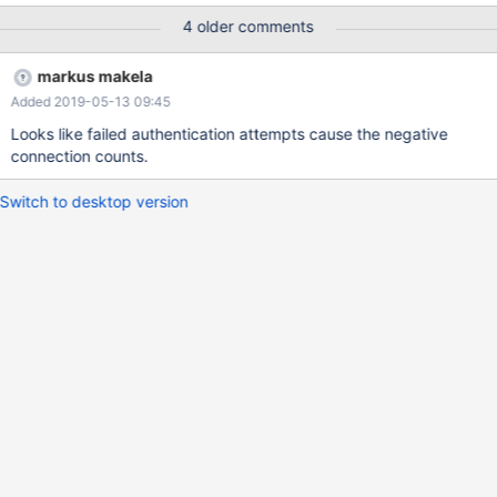
──────────────────────────────────────────
4 older comments
──────────────────────────────────────────
──────────────────────────────────────────
markus makela
──────────────────────────────────────────
Added 2019-05-13 09:45
──────────────────────────────────────────
──────────────────────────────────────────
Looks like failed authentication attempts cause the negative
──────────────────────────────────────────
connection counts.
──────────────────────────────────────────
──────────────────────────────────────────
Switch to desktop version
──────────────────────────────────────────
──────────────────────────────────────────
───────────────────────────────┐ │ Service │
Router │ Connections │ Total Connections │ Servers