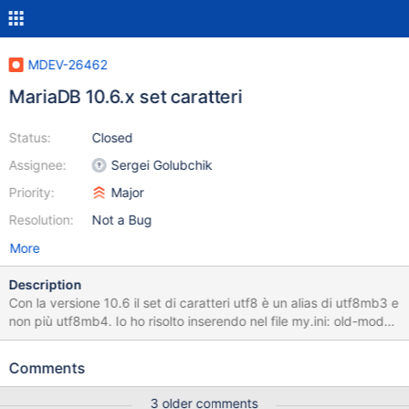
MDEV-26462
MariaDB 10.6.x set caratteri
Status:
Closed
Assignee:
Sergei Golubchik
Priority:
Major
Resolution:
Not a Bug
More
Description
Con la versione 10.6 il set di caratteri utf8 è un alias di utf8mb3 e
non più utf8mb4. Io ho risolto inserendo nel file my.ini: old-mode=
character-set-server=utf8mb4 poi nelle mie applicazioni in C#
dopo la connessione eseguo la query: "SET
Comments
character_set_results=utf8mb4" Così ho risolto, ma chiedo: 1.
perchè non funziona la direttiva che posso inserire nel file my.ini
3 older comments