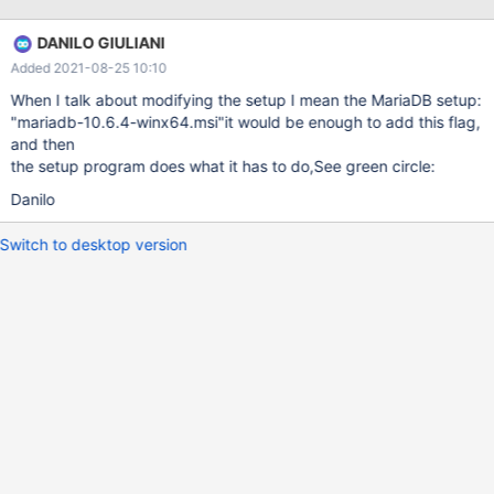
init-connect='SET character_set_results=utf8mb4;' che se ho
capito bene dovrebbe essere eseguita ad ogni connessione, ma
DANILO GIULIANI
così non è. 2. è possibile che tutto questo possa essere deciso in
Added 2021-08-25 10:10
fase di setup, magari con un flag del tipo: "forza l'uso di utf8mb4
come character set di default" Spero di essermi spiegato bene.
When I talk about modifying the setup I mean the MariaDB setup:
Grazie With version 10.6 the utf8 character set is an alias of
"mariadb-10.6.4-winx64.msi"it would be enough to add this flag,
utf8mb3 and no longer utf8mb4. I solved it by inserting in the
and then
my.ini file: old-mode = character-set-server = utf8mb4 then in
the setup program does what it has to do,See green circle:
my applications in C # after the connection I execute the query:
Danilo
"SET character_set_results = utf8mb4" So I solv
Switch to desktop version