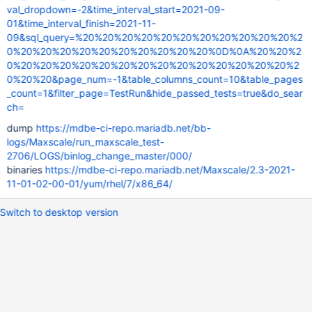
val_dropdown=-2&time_interval_start=2021-09-
01&time_interval_finish=2021-11-
09&sql_query=%20%20%20%20%20%20%20%20%20%20%20%2
0%20%20%20%20%20%20%20%20%20%20%0D%0A%20%20%2
0%20%20%20%20%20%20%20%20%20%20%20%20%20%20%2
0%20%20&page_num=-1&table_columns_count=10&table_pages
_count=1&filter_page=TestRun&hide_passed_tests=true&do_sear
ch=
dump
https://mdbe-ci-repo.mariadb.net/bb-
logs/Maxscale/run_maxscale_test-
2706/LOGS/binlog_change_master/000/
binaries
https://mdbe-ci-repo.mariadb.net/Maxscale/2.3-2021-
11-01-02-00-01/yum/rhel/7/x86_64/
Switch to desktop version