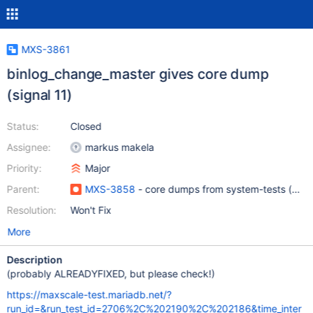
MXS-3861
binlog_change_master gives core dump
(signal 11)
Status:
Closed
Assignee:
markus makela
Priority:
Major
Parent:
MXS-3858
- core dumps from system-tests (met
Resolution:
Won't Fix
More
Description
(probably ALREADYFIXED, but please check!)
https://maxscale-test.mariadb.net/?
run_id=&run_test_id=2706%2C%202190%2C%202186&time_inter