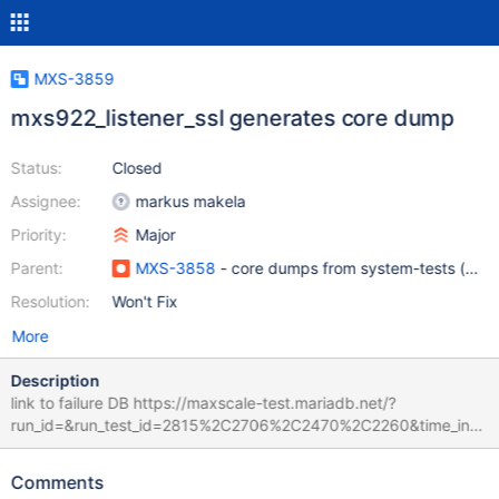
MXS-3859
mxs922_listener_ssl generates core dump
Status:
Closed
Assignee:
markus makela
Priority:
Major
Parent:
MXS-3858
- core dumps from system-tests (met
Resolution:
Won't Fix
More
Description
link to failure DB https://maxscale-test.mariadb.net/?
run_id=&run_test_id=2815%2C2706%2C2470%2C2260&time_inte
rval_dropdown=-2&time_interval_start=2021-10-
01&time_interval_finish=2021-11-
Comments
09&sql_query=%20%20%20%20%20%20%20%20%20%20%20%2