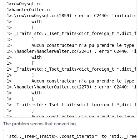
1>row0mysql.cc
1>handler0alter.cc
1>.\row\row0mysql.cc(2859) : error C2440: 'initialisa
1>        with
1>        [
1> _Traits=std::_Tset_traits<dict_foreign_t *,dict_fo
1>        ]
1>        Aucun constructeur n'a pu prendre le type d
1>.\handler\handler0alter.cc(2241) : error C2440: 'in
1>        with
1>        [
1> _Traits=std::_Tset_traits<dict_foreign_t *,dict_fo
1>        ]
1>        Aucun constructeur n'a pu prendre le type d
1>.\handler\handler0alter.cc(2279) : error C2440: 'in
1>        with
1>        [
1> _Traits=std::_Tset_traits<dict_foreign_t *,dict_fo
1>        ]
1>        Aucun constructeur n'a pu prendre le type d
1>.\handler\handler0alter.cc(2670) : warning C4305: '
The problem seems that converting
1>.\handler\handler0alter.cc(3390) : warning C4305: '
1>.\handler\handler0alter.cc(4465) : error C2440: 'in
'std::_Tree<_Traits>::const_iterator' to 'std::_Tree<