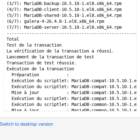
(3/7): MariaDB-backup-10.5.10-1.el8.x86_64.rpm       
(4/7): MariaDB-client-10.5.10-1.el8.x86_64.rpm       
(5/7): MariaDB-shared-10.5.10-1.el8.x86_64.rpm       
(6/7): galera-4-26.4.8-1.el8.x86_64.rpm              
(7/7): MariaDB-server-10.5.10-1.el8.x86_64.rpm       
-----------------------------------------------------
Total                                                
Test de la transaction
La vérification de la transaction a réussi.
Lancement de la transaction de test
Transaction de test réussie.
Exécution de la transaction
  Préparation           :                            
  Exécution du scriptlet: MariaDB-compat-10.5.10-1.el
  Exécution du scriptlet: MariaDB-compat-10.5.10-1.el
  Mise à jour           : MariaDB-compat-10.5.10-1.el
  Exécution du scriptlet: MariaDB-compat-10.5.10-1.el
  Exécution du scriptlet: MariaDB-common-10.5.10-1.el
  Mise à jour           : MariaDB-common-10.5.10-1.el
  Exécution du scriptlet: MariaDB-common-10.5.10-1.el
  Exécution du scriptlet: MariaDB-client-10.5.10-1.el
Switch to desktop version
  Mise à jour           : MariaDB-client-10.5.10-1.el
  Exécution du scriptlet: MariaDB-client-10.5.10-1.el