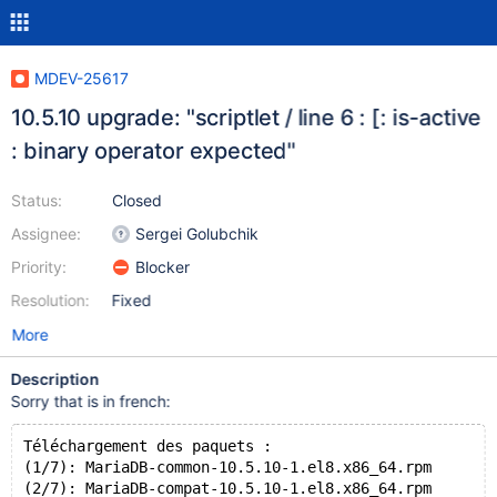
MDEV-25617
10.5.10 upgrade: "scriptlet / line 6 : [: is-active
: binary operator expected"
Status:
Closed
Assignee:
Sergei Golubchik
Priority:
Blocker
Resolution:
Fixed
More
Description
Sorry that is in french:
Téléchargement des paquets :
(1/7): MariaDB-common-10.5.10-1.el8.x86_64.rpm       
(2/7): MariaDB-compat-10.5.10-1.el8.x86_64.rpm       